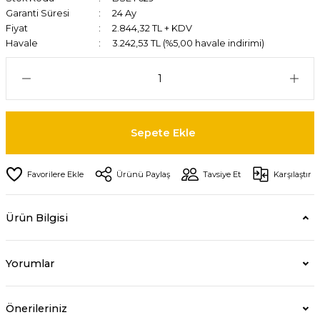
Garanti Süresi
24 Ay
Fiyat
2.844,32 TL + KDV
Havale
3.242,53 TL (%5,00 havale indirimi)
Sepete Ekle
Ürünü Paylaş
Tavsiye Et
Karşılaştır
Ürün Bilgisi
Yorumlar
Önerileriniz