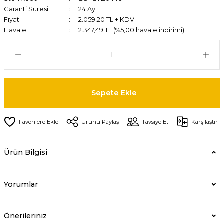
Garanti Süresi
24 Ay
Fiyat
2.059,20 TL + KDV
Havale
2.347,49 TL (%5,00 havale indirimi)
Sepete Ekle
Ürünü Paylaş
Tavsiye Et
Karşılaştır
Ürün Bilgisi
Yorumlar
Önerileriniz