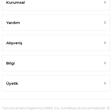
Kurumsal
Yardım
Alışveriş
Bilgi
Üyelik
Tüm kredi kartı bilgileriniz 256bit SSL Sertifikası ile korunmaktadır. ©