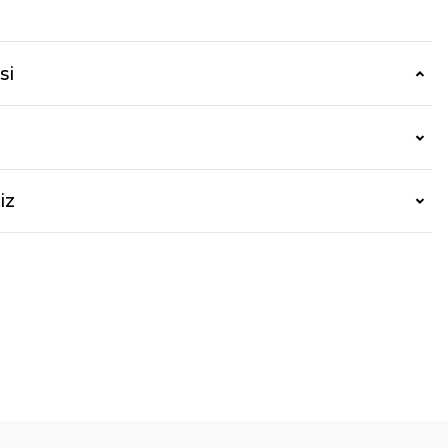
si
iz