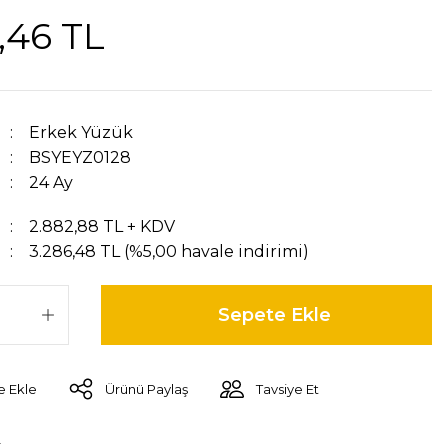
,46 TL
Erkek Yüzük
BSYEYZ0128
24 Ay
2.882,88 TL + KDV
3.286,48 TL (%5,00 havale indirimi)
Sepete Ekle
Ürünü Paylaş
Tavsiye Et
r