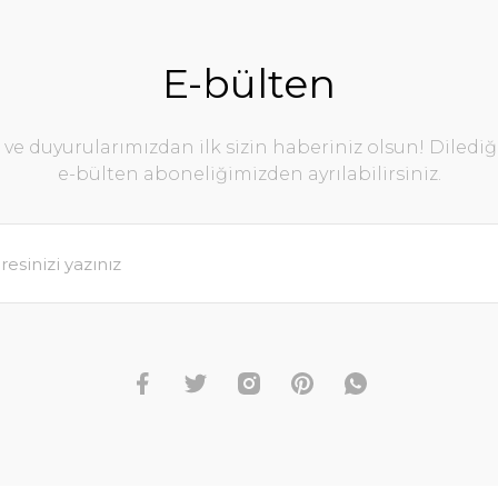
E-bülten
e duyurularımızdan ilk sizin haberiniz olsun! Diledi
e-bülten aboneliğimizden ayrılabilirsiniz.