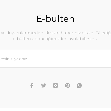
E-bülten
e duyurularımızdan ilk sizin haberiniz olsun! Diledi
e-bülten aboneliğimizden ayrılabilirsiniz.