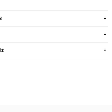
si
iz