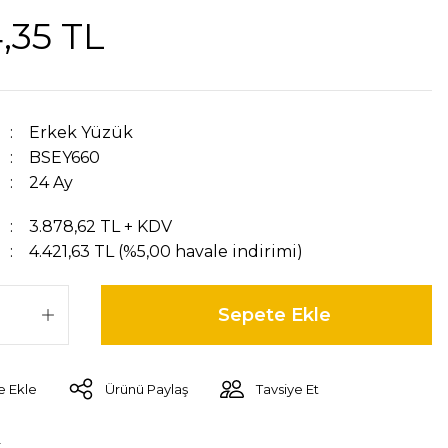
,35 TL
Erkek Yüzük
BSEY660
24 Ay
3.878,62 TL + KDV
4.421,63 TL (%5,00 havale indirimi)
Sepete Ekle
Ürünü Paylaş
Tavsiye Et
r