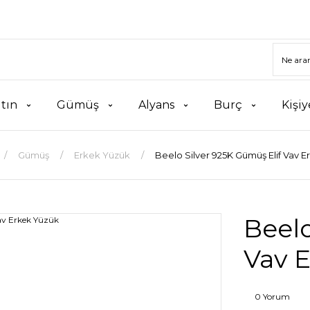
ltın
Gümüş
Alyans
Burç
Kişiy
Gümüş
Erkek Yüzük
Beelo Silver 925K Gümüş Elif Vav 
Beelo
Vav 
0 Yorum