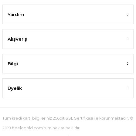
Yardım
Alışveriş
Bilgi
Üyelik
Tüm kredi kartı bilgileriniz 256bit SSL Sertifikası ile korunmaktadır. ©
2019 beelogold.com tüm hakları saklıdır.