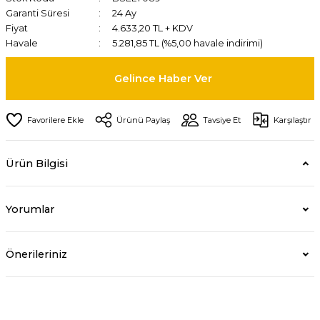
Garanti Süresi
24 Ay
Fiyat
4.633,20 TL + KDV
Havale
5.281,85 TL (%5,00 havale indirimi)
Gelince Haber Ver
Ürünü Paylaş
Tavsiye Et
Karşılaştır
Ürün Bilgisi
Yorumlar
Önerileriniz