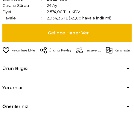
Garanti Süresi
24 Ay
Fiyat
2.574,00 TL + KDV
Havale
2.934,36 TL (%5,00 havale indirimi)
Gelince Haber Ver
Ürünü Paylaş
Tavsiye Et
Karşılaştır
Ürün Bilgisi
Yorumlar
Önerileriniz