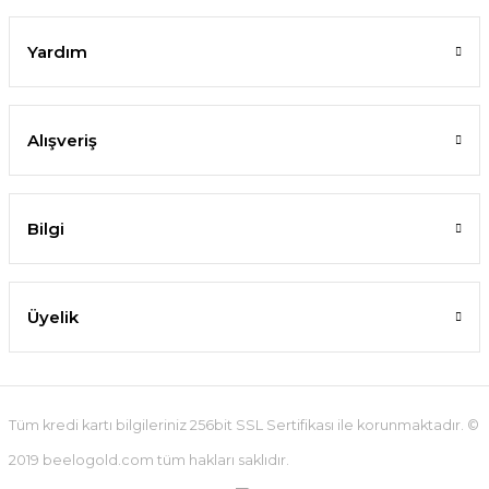
Yardım
Alışveriş
Bilgi
Üyelik
Tüm kredi kartı bilgileriniz 256bit SSL Sertifikası ile korunmaktadır. ©
2019 beelogold.com tüm hakları saklıdır.