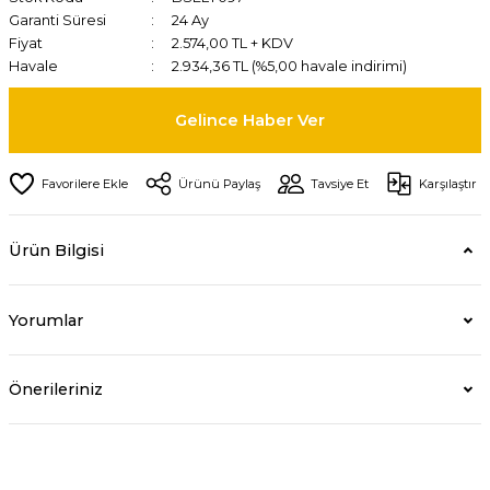
Garanti Süresi
24 Ay
Fiyat
2.574,00 TL + KDV
Havale
2.934,36 TL (%5,00 havale indirimi)
Gelince Haber Ver
Ürünü Paylaş
Tavsiye Et
Karşılaştır
Ürün Bilgisi
Yorumlar
Önerileriniz