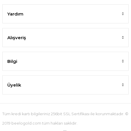
Yardım
Alışveriş
Bilgi
Üyelik
Tüm kredi kartı bilgileriniz 256bit SSL Sertifikası ile korunmaktadır. ©
2019 beelogold.com tüm hakları saklıdır.