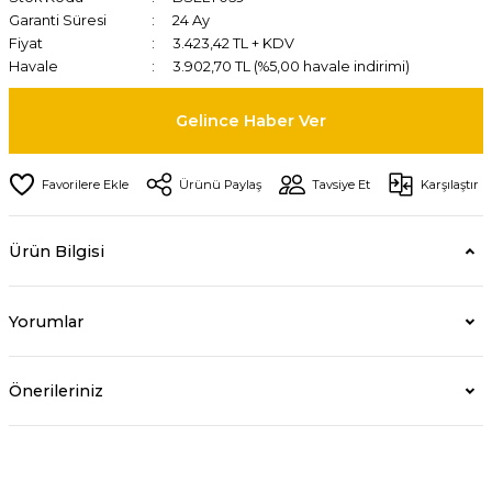
Garanti Süresi
24 Ay
Fiyat
3.423,42 TL + KDV
Havale
3.902,70 TL (%5,00 havale indirimi)
Gelince Haber Ver
Ürünü Paylaş
Tavsiye Et
Karşılaştır
Ürün Bilgisi
Yorumlar
Önerileriniz