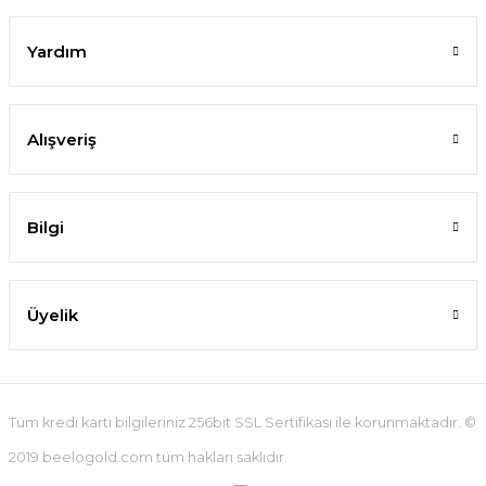
Yardım
Alışveriş
Bilgi
Üyelik
Tüm kredi kartı bilgileriniz 256bit SSL Sertifikası ile korunmaktadır. ©
2019 beelogold.com tüm hakları saklıdır.