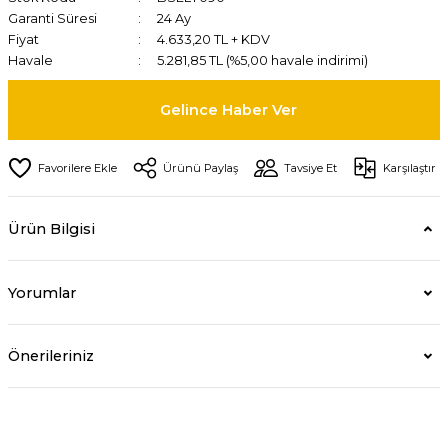
Garanti Süresi
24 Ay
Fiyat
4.633,20 TL + KDV
Havale
5.281,85 TL (%5,00 havale indirimi)
Gelince Haber Ver
Ürünü Paylaş
Tavsiye Et
Karşılaştır
Ürün Bilgisi
Yorumlar
Önerileriniz