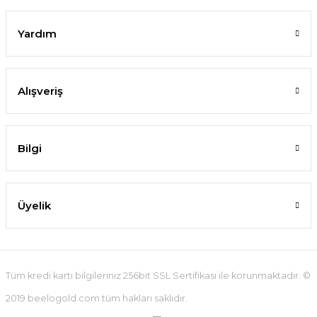
Yardım
Alışveriş
Bilgi
Üyelik
Tüm kredi kartı bilgileriniz 256bit SSL Sertifikası ile korunmaktadır. ©
2019 beelogold.com tüm hakları saklıdır.