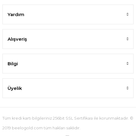
Yardım
Alışveriş
Bilgi
Üyelik
Tüm kredi kartı bilgileriniz 256bit SSL Sertifikası ile korunmaktadır. ©
2019 beelogold.com tüm hakları saklıdır.