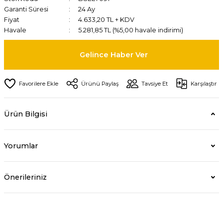
Garanti Süresi
24 Ay
Fiyat
4.633,20 TL + KDV
Havale
5.281,85 TL (%5,00 havale indirimi)
Gelince Haber Ver
Ürünü Paylaş
Tavsiye Et
Karşılaştır
Ürün Bilgisi
Yorumlar
Önerileriniz