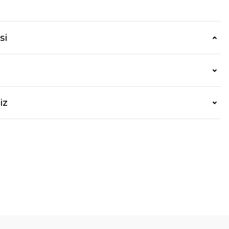
si
iz