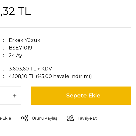
,32 TL
Erkek Yüzük
BSEY1019
24 Ay
3.603,60 TL + KDV
4.108,10 TL (%5,00 havale indirimi)
Sepete Ekle
Ürünü Paylaş
Tavsiye Et
r