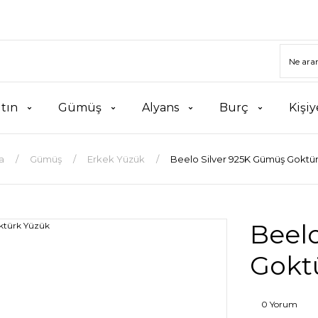
ltın
Gümüş
Alyans
Burç
Kişiy
a
Gümüş
Erkek Yüzük
Beelo Silver 925K Gümüş Goktü
Beel
Gokt
0 Yorum