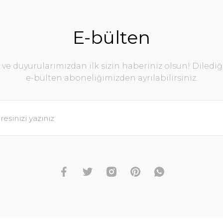
E-bülten
e duyurularımızdan ilk sizin haberiniz olsun! Diledi
e-bülten aboneliğimizden ayrılabilirsiniz.