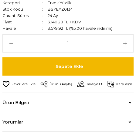
Kategori
Erkek Yüzük
Stok Kodu
BSYEYZ0134
Garanti Süresi
24 Ay
Fiyat
3.140,28 TL + KDV
Havale
3.579,92 TL (%5,00 havale indirimi)
Sepete Ekle
Ürünü Paylaş
Tavsiye Et
Karşılaştır
Ürün Bilgisi
Yorumlar