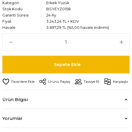
Kategori
Erkek Yüzük
Stok Kodu
BSYEYZ0158
Garanti Süresi
24 Ay
Fiyat
3.243,24 TL + KDV
Havale
3.697,29 TL (%5,00 havale indirimi)
Sepete Ekle
Ürünü Paylaş
Tavsiye Et
Karşılaştır
Ürün Bilgisi
Yorumlar