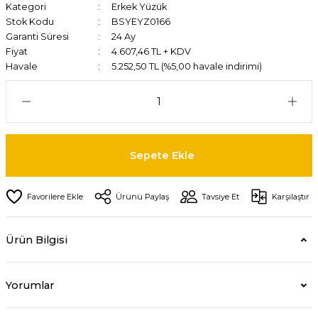
Kategori
Erkek Yüzük
Stok Kodu
BSYEYZ0166
Garanti Süresi
24 Ay
Fiyat
4.607,46 TL + KDV
Havale
5.252,50 TL (%5,00 havale indirimi)
Sepete Ekle
Ürünü Paylaş
Tavsiye Et
Karşılaştır
Ürün Bilgisi
Yorumlar