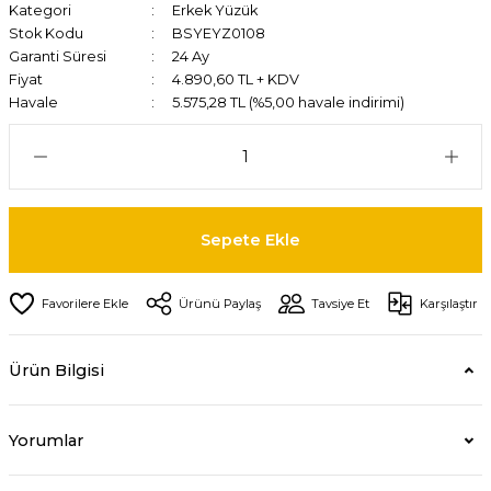
Kategori
Erkek Yüzük
Stok Kodu
BSYEYZ0108
Garanti Süresi
24 Ay
Fiyat
4.890,60 TL + KDV
Havale
5.575,28 TL (%5,00 havale indirimi)
Sepete Ekle
Ürünü Paylaş
Tavsiye Et
Karşılaştır
Ürün Bilgisi
Yorumlar