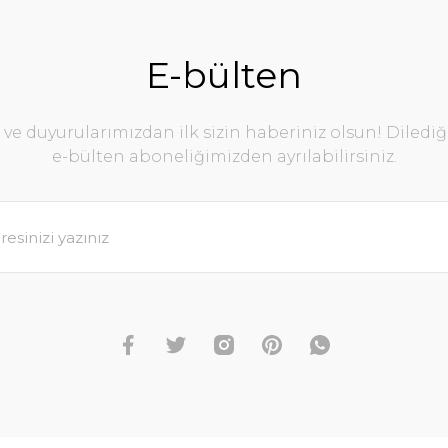
E-bülten
e duyurularımızdan ilk sizin haberiniz olsun! Diledi
e-bülten aboneliğimizden ayrılabilirsiniz.