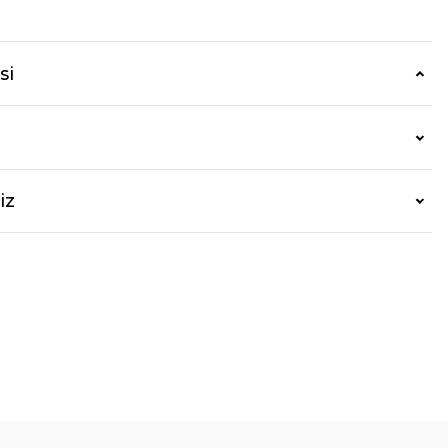
si
iz