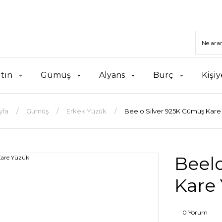
ltın
Gümüş
Alyans
Burç
Kişiy
yfa
Gümüş
Erkek Yüzük
Beelo Silver 925K Gümüş Kare
Beel
Kare
0 Yorum