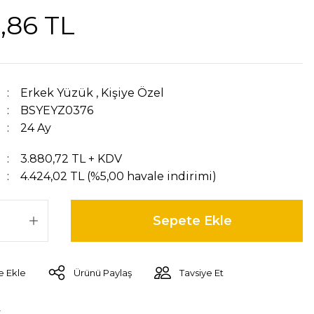
,86 TL
Erkek Yüzük
,
Kişiye Özel
BSYEYZ0376
24 Ay
3.880,72 TL + KDV
4.424,02 TL (%5,00 havale indirimi)
Sepete Ekle
Ürünü Paylaş
Tavsiye Et
r