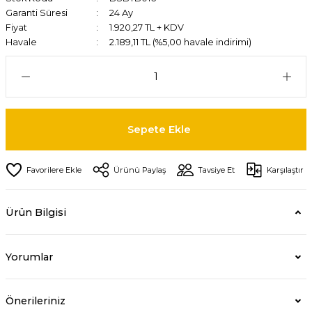
Garanti Süresi
24 Ay
Fiyat
1.920,27 TL + KDV
Havale
2.189,11 TL (%5,00 havale indirimi)
Sepete Ekle
Ürünü Paylaş
Tavsiye Et
Karşılaştır
Ürün Bilgisi
Yorumlar
Önerileriniz