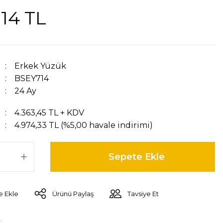
,14 TL
Erkek Yüzük
BSEY714
24 Ay
4.363,45 TL + KDV
4.974,33 TL (%5,00 havale indirimi)
Sepete Ekle
Ürünü Paylaş
Tavsiye Et
r