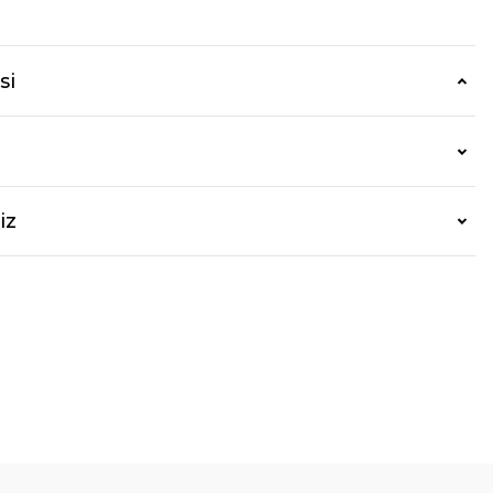
si
iz