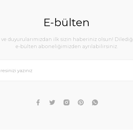
E-bülten
e duyurularımızdan ilk sizin haberiniz olsun! Diledi
e-bülten aboneliğimizden ayrılabilirsiniz.