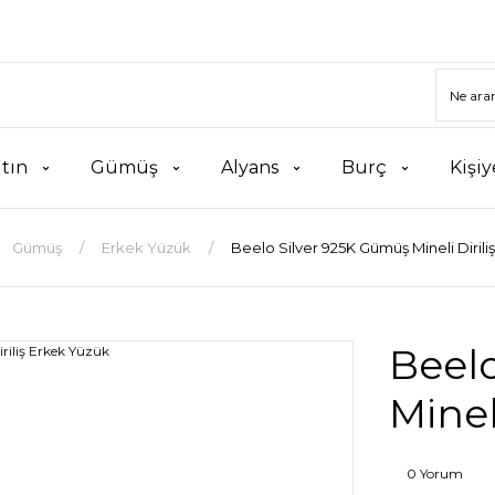
ltın
Gümüş
Alyans
Burç
Kişiy
Gümüş
Erkek Yüzük
Beelo Silver 925K Gümüş Mineli Dirili
Beel
Minel
0 Yorum