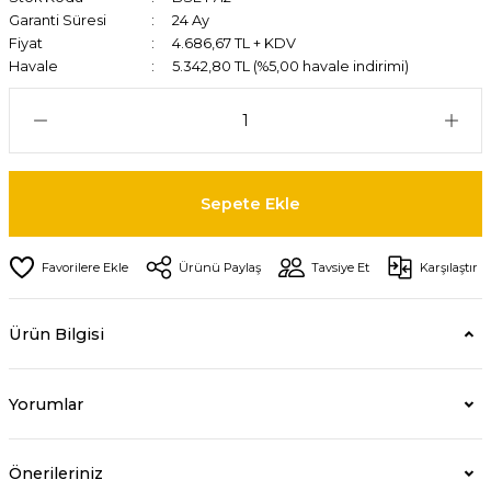
Garanti Süresi
24 Ay
Fiyat
4.686,67 TL + KDV
Havale
5.342,80 TL (%5,00 havale indirimi)
Sepete Ekle
Ürünü Paylaş
Tavsiye Et
Karşılaştır
Ürün Bilgisi
Yorumlar
Önerileriniz