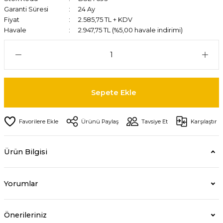
Garanti Süresi
24 Ay
Fiyat
2.585,75 TL + KDV
Havale
2.947,75 TL (%5,00 havale indirimi)
Sepete Ekle
Ürünü Paylaş
Tavsiye Et
Karşılaştır
Ürün Bilgisi
Yorumlar
Önerileriniz