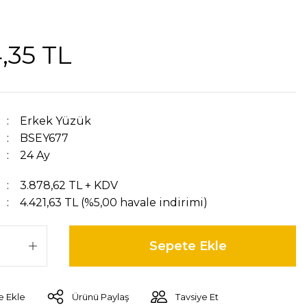
,35 TL
Erkek Yüzük
BSEY677
24 Ay
3.878,62 TL + KDV
4.421,63 TL (%5,00 havale indirimi)
Sepete Ekle
Ürünü Paylaş
Tavsiye Et