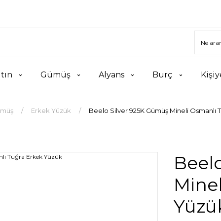
ltın
Gümüş
Alyans
Burç
Kişiy
müş
Erkek Yüzük
Beelo Silver 925K Gümüş Mineli Osmanlı 
Beel
Minel
Yüzü