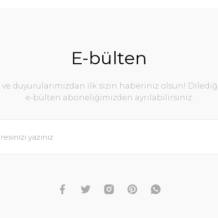
E-bülten
e duyurularımızdan ilk sizin haberiniz olsun! Diledi
e-bülten aboneliğimizden ayrılabilirsiniz.