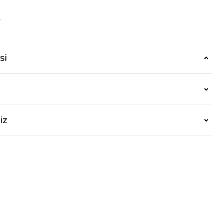
r
si
iz