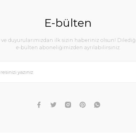
E-bülten
e duyurularımızdan ilk sizin haberiniz olsun! Diledi
e-bülten aboneliğimizden ayrılabilirsiniz.