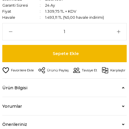
Garanti Süresi
24 Ay
Fiyat
1.309,75 TL + KDV
Havale
1.493,11 TL (%5,00 havale indirimi)
Sepete Ekle
Ürünü Paylaş
Tavsiye Et
Karşılaştır
Ürün Bilgisi
Yorumlar
Önerileriniz