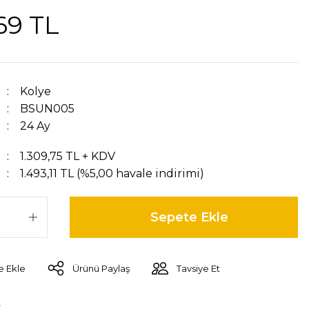
,69 TL
Kolye
BSUN005
24 Ay
1.309,75 TL + KDV
1.493,11 TL (%5,00 havale indirimi)
Sepete Ekle
Ürünü Paylaş
Tavsiye Et
r