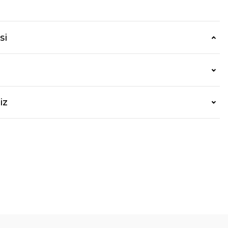
si
iz