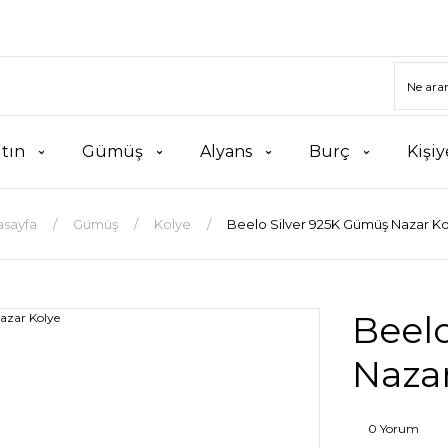
ltın
Gümüş
Alyans
Burç
Kişiy
asayfa
Gümüş
Kolye
Beelo Silver 925K Gümüş Nazar K
Beel
Nazar
0 Yorum