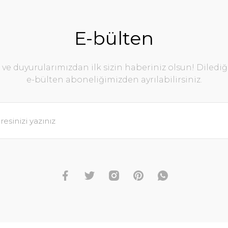
E-bülten
e duyurularımızdan ilk sizin haberiniz olsun! Diledi
e-bülten aboneliğimizden ayrılabilirsiniz.