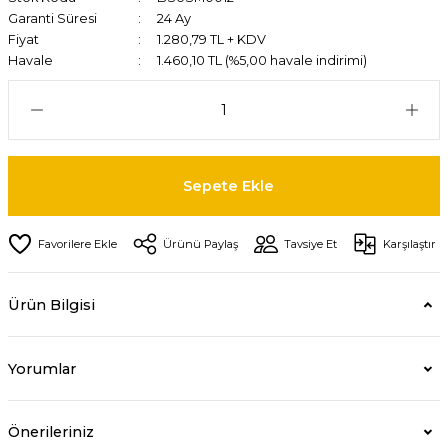
Garanti Süresi
24 Ay
Fiyat
1.280,79 TL + KDV
Havale
1.460,10 TL (%5,00 havale indirimi)
Sepete Ekle
Ürünü Paylaş
Tavsiye Et
Karşılaştır
Ürün Bilgisi
Yorumlar
Önerileriniz