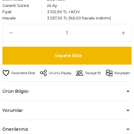
Garanti Süresi
24 Ay
Fiyat
3.102,90 TL + KDV
Havale
3.537,30 TL (%5,00 havale indirimi)
Sepete Ekle
Ürünü Paylaş
Tavsiye Et
Karşılaştır
Ürün Bilgisi
Yorumlar
Önerileriniz