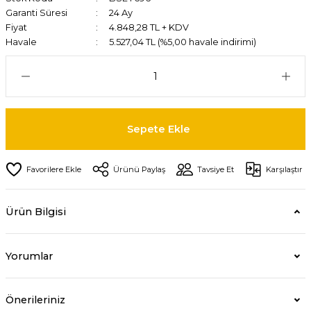
Garanti Süresi
24 Ay
Fiyat
4.848,28 TL + KDV
Havale
5.527,04 TL (%5,00 havale indirimi)
Sepete Ekle
Ürünü Paylaş
Tavsiye Et
Karşılaştır
Ürün Bilgisi
Yorumlar
Önerileriniz