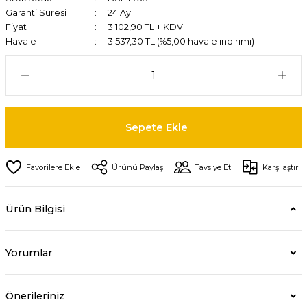
Garanti Süresi
24 Ay
Fiyat
3.102,90 TL + KDV
Havale
3.537,30 TL (%5,00 havale indirimi)
Sepete Ekle
Ürünü Paylaş
Tavsiye Et
Karşılaştır
Ürün Bilgisi
Yorumlar
Önerileriniz