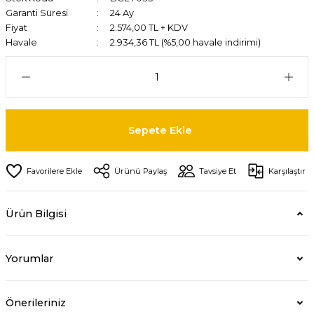
Garanti Süresi
24 Ay
Fiyat
2.574,00 TL + KDV
Havale
2.934,36 TL (%5,00 havale indirimi)
Sepete Ekle
Ürünü Paylaş
Tavsiye Et
Karşılaştır
Ürün Bilgisi
Yorumlar
Önerileriniz