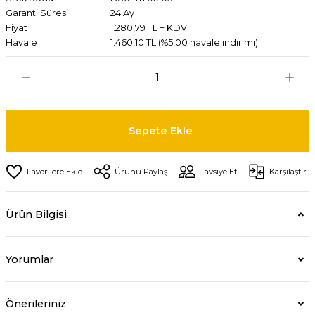
Garanti Süresi
24 Ay
Fiyat
1.280,79 TL + KDV
Havale
1.460,10 TL (%5,00 havale indirimi)
Sepete Ekle
Ürünü Paylaş
Tavsiye Et
Karşılaştır
Ürün Bilgisi
Yorumlar
Önerileriniz