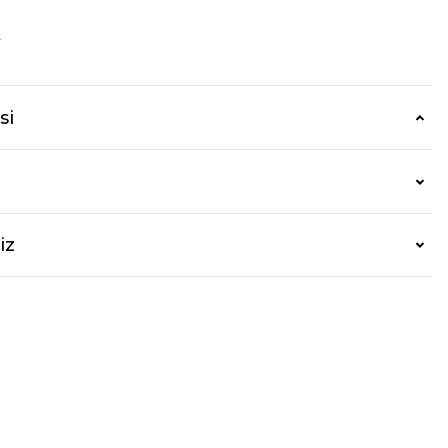
r
si
iz