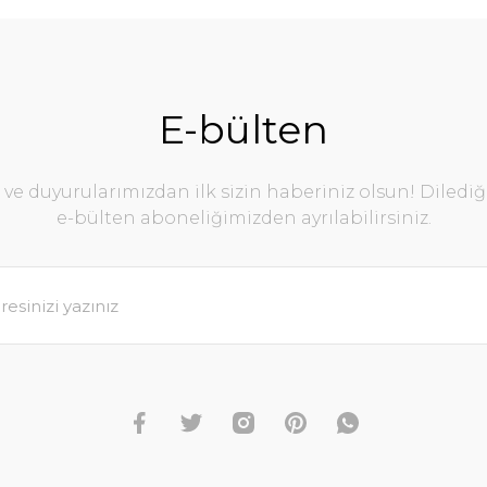
E-bülten
e duyurularımızdan ilk sizin haberiniz olsun! Diledi
e-bülten aboneliğimizden ayrılabilirsiniz.