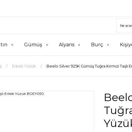
ltın
Gümüş
Alyans
Burç
Kişiy
ş
Erkek Yüzük
Beelo Silver 925K Gümüş Tuğra Kırmızı Taşlı
Beel
Tuğra
Yüzü