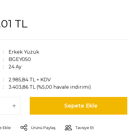
,01 TL
Erkek Yüzük
BGEY050
24 Ay
2.985,84 TL + KDV
3.403,86 TL (%5,00 havale indirimi)
Sepete Ekle
Ürünü Paylaş
Tavsiye Et