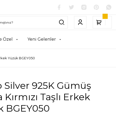
e Özel
Yeni Gelenler
 Erkek Yüzük BGEY050
o Silver 925K Gümüş
 Kırmızı Taşlı Erkek
k BGEY050