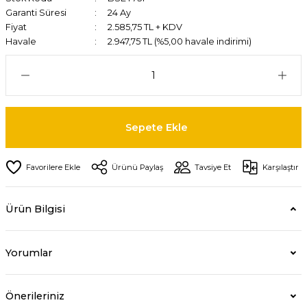
Garanti Süresi
24 Ay
Fiyat
2.585,75 TL + KDV
Havale
2.947,75 TL (%5,00 havale indirimi)
Sepete Ekle
Ürünü Paylaş
Tavsiye Et
Karşılaştır
Ürün Bilgisi
Yorumlar
Önerileriniz