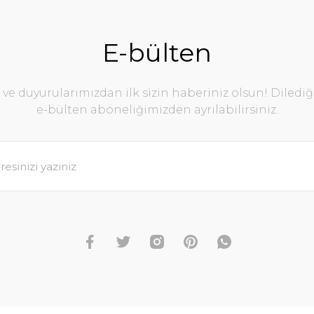
E-bülten
e duyurularımızdan ilk sizin haberiniz olsun! Diledi
e-bülten aboneliğimizden ayrılabilirsiniz.