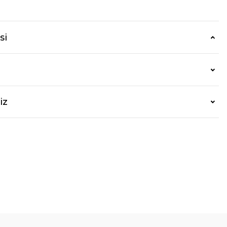
si
iz