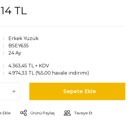
,14 TL
Erkek Yüzük
BSEY635
24 Ay
4.363,45 TL + KDV
4.974,33 TL (%5,00 havale indirimi)
Sepete Ekle
Ürünü Paylaş
Tavsiye Et
r