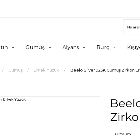
ltın
Gümüş
Alyans
Burç
Kişiy
Gümüş
Erkek Yüzük
Beelo Silver 925K Gümüş Zirkon E
Beel
Zirk
0 Yorum