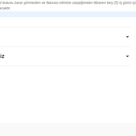
al kutusu zarar görmeden ve faturası elimize ulaştığından itibaren beş (5) iş günü iç
acaktır.
iz