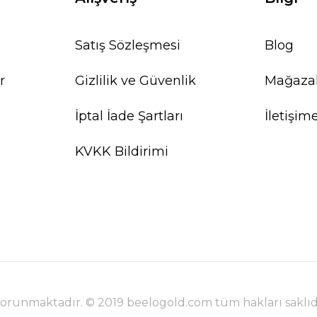
Satış Sözleşmesi
Blog
r
Gizlilik ve Güvenlik
Mağaza
İptal İade Şartları
İletişim
KVKK Bildirimi
e korunmaktadır. © 2019 beelogold.com tüm hakları saklıd