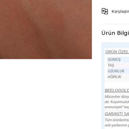
Karşılaştı
Ürün Bilgi
ÜRÜN ÖZEL
GÜMÜŞ
TAŞ
UZUNLUK
AĞIRLIK
BEELOGOL
Mücevher dünyas
dır. Kuyumculuk
emnuniyeti" baş
GARANTİ ŞA
Tüm ürünlerimiz 
anti şartlarını