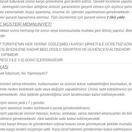
utanak tutturarak ürünü kargo görevlisine geri teslim ediniz. Gerekli inceleme yapıla
r. beelogold.com'dan aldığınız ürünün garantisinin geçerli olması için üçüncü şahı
le etmemelidir, boyut ayarlama, onarma vb. işlemler yapılmaması gerekmektedir. Ü
nler garanti kapsamına alınmaz. Tüm ürünlerimiz için garanti süresi
2 (iki) yıldır
.
E MÜŞTERİ MEMNUNİYETİ
ldıktan sonra herhangi bir sorun veya olumsuzlukta mutlaka geri dönüş yapınız. B
zdir.
 TÜRKİYE'NİN HER YERİNE SÖZLEŞMELİ KARGO ŞİRKETİ İLE ÜCRETSİZ GÖ
ESLİM EDİLENE KADAR BEELOGOLD SİGORTASI VE GÜVENCESİ ALTINDADIR.
YAPIMIDIR.
ESİ 3 İLE 5 İŞ GÜNÜ İÇERİSİNDEDİR.
KASI
ek İstiyorum, Ne Yapmalıyım?
ürünleri tahrip etmeden, kullanmadan ve ürünün tekrar satılabilirliğini bozmadan, tes
çinde neden belirterek iade veya değişim yapabilirsiniz. Ürünü iade edebilmeniz içi
kmektedir. Aksi taktirde gönderdiğiniz ürün tarafımızdan kabul edilmeyecektir.
işim süresi yedi ( 7 ) gündür.
işim talebinizi neden belirterek e-posta gönderebilirsiniz.
şim yapılacak ürünün faturası, kutusu, ambalajı, varsa standart aksesuarları ile birl
dilmesi gerekmektedir. Aksi takdirde iade kabul edilmeyecektir.
ize kargo firması ile gönderirken orijinal kutusu zarar görmeyecek şekilde muhafaz
inde kargo bedeli müşteriye aittir. Karşı taraf ödemeli gönderimler kabul edilmeyecek