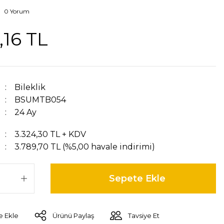
0 Yorum
,16 TL
Bileklik
BSUMTB054
24 Ay
3.324,30 TL + KDV
3.789,70 TL (%5,00 havale indirimi)
Sepete Ekle
Ürünü Paylaş
Tavsiye Et