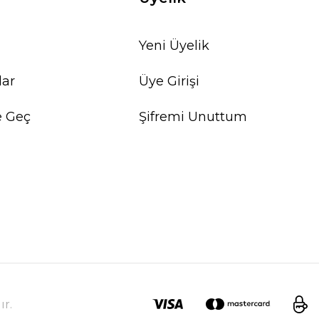
Yeni Üyelik
lar
Üye Girişi
e Geç
Şifremi Unuttum
ır.