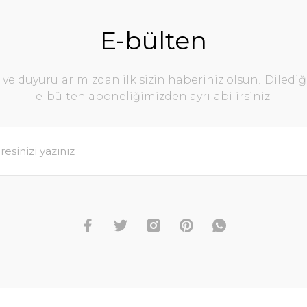
E-bülten
e duyurularımızdan ilk sizin haberiniz olsun! Diledi
e-bülten aboneliğimizden ayrılabilirsiniz.