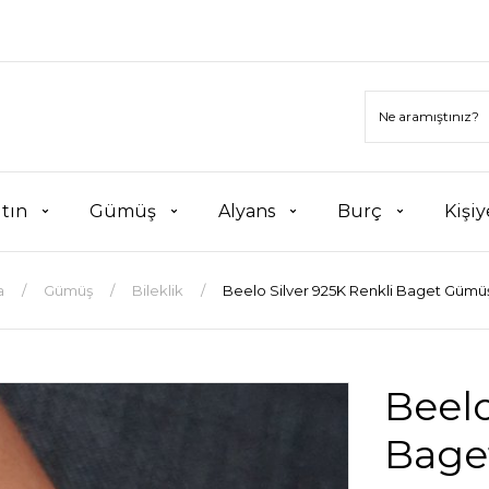
ltın
Gümüş
Alyans
Burç
Kişiy
a
Gümüş
Bileklik
Beelo Silver 925K Renkli Baget Gümüş
Beelo
Bage