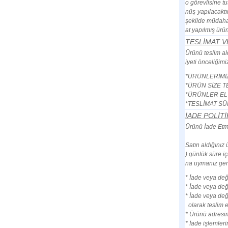
o görevlisine t
nüş yapılacaktı
şekilde müdaha
at yapılmış ürü
TESLİMAT V
Ürünü teslim a
iyeti önceliğimi
*ÜRÜNLERİMİZ
*ÜRÜN SİZE T
*ÜRÜNLER EL 
*TESLİMAT SÜR
İADE POLİTİ
Ürünü İade Etm
Satın aldığınız 
) günlük süre i
na uymanız gere
* İade veya değ
* İade veya değ
* İade veya deği
olarak teslim e
* Ürünü adresim
* İade işlemler