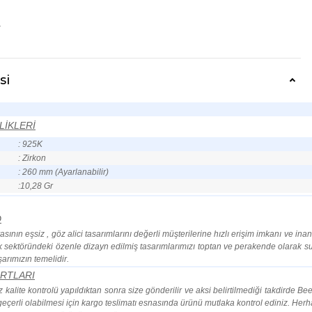
r
si
LİKLERİ
: 925K
: Zirkon
: 260 mm (Ayarlanabilir)
:10,28 Gr
D
ının eşsiz , göz alici tasarımlarını değerli müşterilerine hızlı erişim imkanı ve ina
 sektöründeki özenle dizayn edilmiş tasarımlarımızı toptan ve perakende olarak su
arımızın temelidir.
RTLARI
kalite kontrolü yapıldıktan sonra size gönderilir ve aksi belirtilmediği takdirde Bee
n geçerli olabilmesi için kargo teslimatı esnasında ürünü mutlaka kontrol ediniz. He