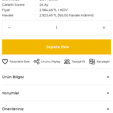
Garanti Süresi
24 Ay
Fiyat
2.564,46 TL + KDV
Havale
2.923,49 TL (%5,00 havale indirimi)
Sepete Ekle
Ürünü Paylaş
Tavsiye Et
Karşılaştır
Ürün Bilgisi
Yorumlar
Önerileriniz