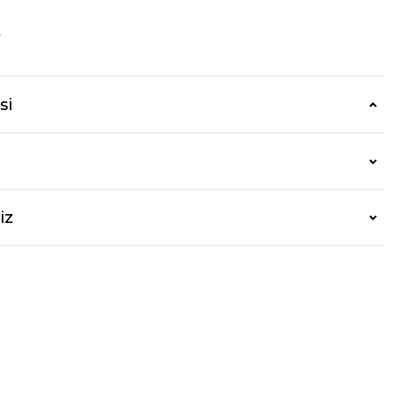
r
si
iz