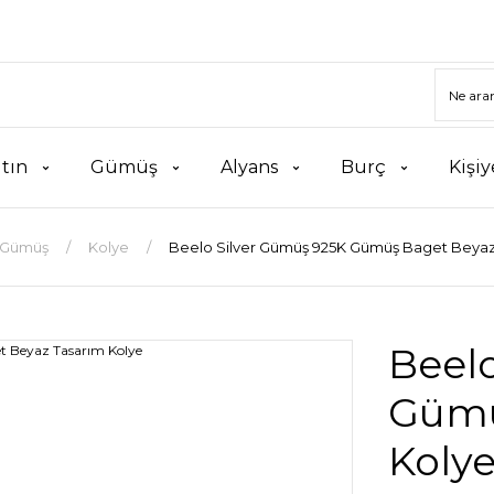
ltın
Gümüş
Alyans
Burç
Kişiy
Gümüş
Kolye
Beelo Silver Gümüş 925K Gümüş Baget Beyaz
Beel
Gümü
Koly