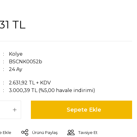
,31 TL
Kolye
BSCNK0052b
24 Ay
2.631,92 TL + KDV
3.000,39 TL (%5,00 havale indirimi)
Sepete Ekle
Ürünü Paylaş
Tavsiye Et