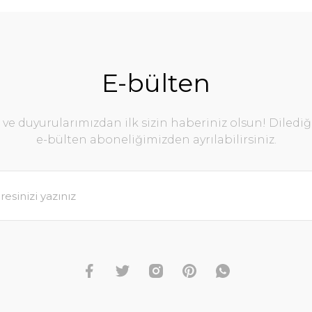
E-bülten
e duyurularımızdan ilk sizin haberiniz olsun! Diledi
e-bülten aboneliğimizden ayrılabilirsiniz.