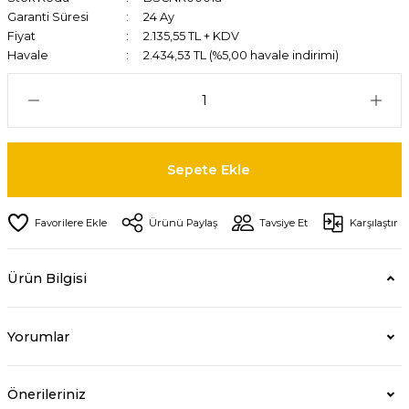
Garanti Süresi
24 Ay
Fiyat
2.135,55 TL + KDV
Havale
2.434,53 TL (%5,00 havale indirimi)
Sepete Ekle
Ürünü Paylaş
Tavsiye Et
Karşılaştır
Ürün Bilgisi
Yorumlar
Önerileriniz