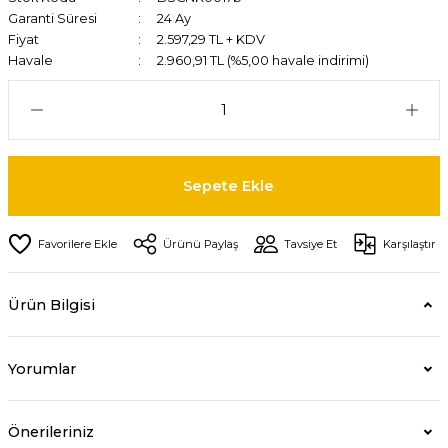
Garanti Süresi
24 Ay
Fiyat
2.597,29 TL + KDV
Havale
2.960,91 TL (%5,00 havale indirimi)
Sepete Ekle
Ürünü Paylaş
Tavsiye Et
Karşılaştır
Ürün Bilgisi
Yorumlar
Önerileriniz