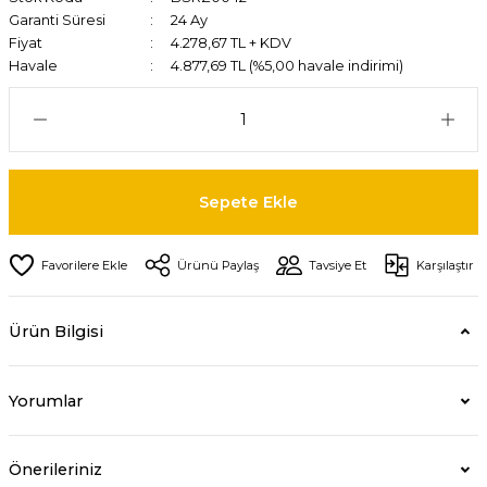
Garanti Süresi
24 Ay
Fiyat
4.278,67 TL + KDV
Havale
4.877,69 TL (%5,00 havale indirimi)
Sepete Ekle
Ürünü Paylaş
Tavsiye Et
Karşılaştır
Ürün Bilgisi
Yorumlar
Önerileriniz