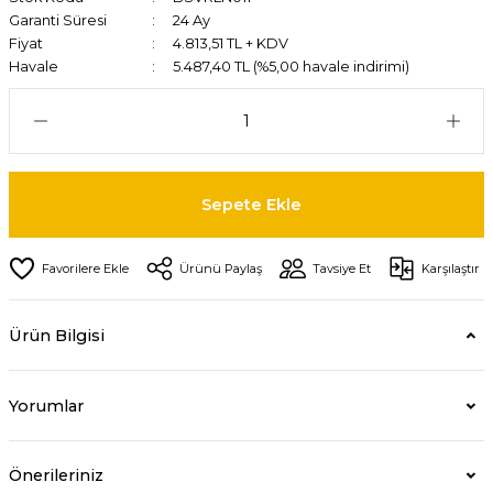
Garanti Süresi
24 Ay
Fiyat
4.813,51 TL + KDV
Havale
5.487,40 TL (%5,00 havale indirimi)
Sepete Ekle
Ürünü Paylaş
Tavsiye Et
Karşılaştır
Ürün Bilgisi
Yorumlar
Önerileriniz