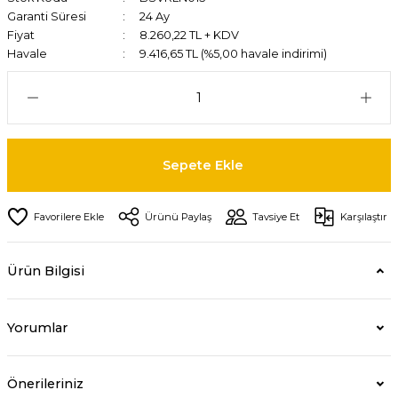
Garanti Süresi
24 Ay
Fiyat
8.260,22 TL + KDV
Havale
9.416,65 TL (%5,00 havale indirimi)
Sepete Ekle
Ürünü Paylaş
Tavsiye Et
Karşılaştır
Ürün Bilgisi
Yorumlar
Önerileriniz