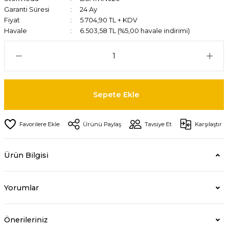
Garanti Süresi
24 Ay
Fiyat
5.704,90 TL + KDV
Havale
6.503,58 TL (%5,00 havale indirimi)
Sepete Ekle
Ürünü Paylaş
Tavsiye Et
Karşılaştır
Ürün Bilgisi
Yorumlar
Önerileriniz