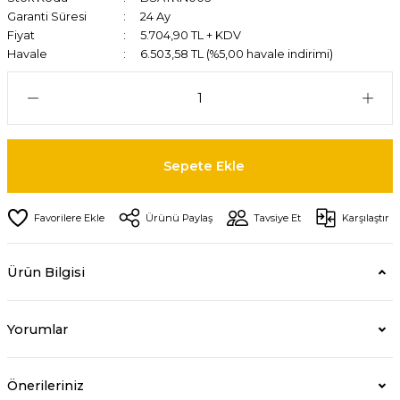
Garanti Süresi
24 Ay
Fiyat
5.704,90 TL + KDV
Havale
6.503,58 TL (%5,00 havale indirimi)
Sepete Ekle
Ürünü Paylaş
Tavsiye Et
Karşılaştır
Ürün Bilgisi
Yorumlar
Önerileriniz