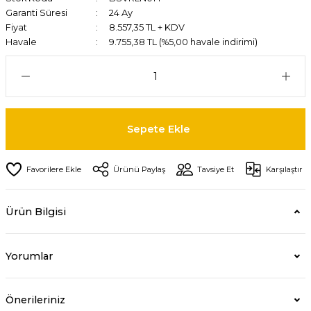
Garanti Süresi
24 Ay
Fiyat
8.557,35 TL + KDV
Havale
9.755,38 TL (%5,00 havale indirimi)
Sepete Ekle
Ürünü Paylaş
Tavsiye Et
Karşılaştır
Ürün Bilgisi
Yorumlar
Önerileriniz