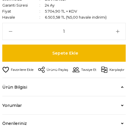
Garanti Süresi
24 Ay
Fiyat
5.704,90 TL + KDV
Havale
6.503,58 TL (%5,00 havale indirimi)
Sepete Ekle
Ürünü Paylaş
Tavsiye Et
Karşılaştır
Ürün Bilgisi
Yorumlar
Önerileriniz