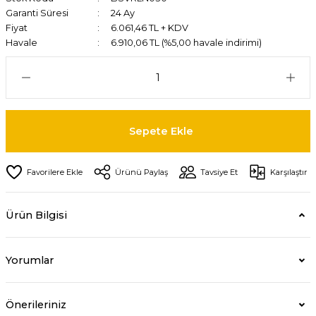
Garanti Süresi
24 Ay
Fiyat
6.061,46 TL + KDV
Havale
6.910,06 TL (%5,00 havale indirimi)
Sepete Ekle
Ürünü Paylaş
Tavsiye Et
Karşılaştır
Ürün Bilgisi
Yorumlar
Önerileriniz