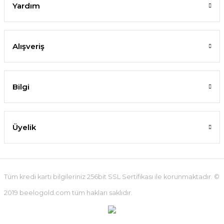
Yardım
Alışveriş
Bilgi
Üyelik
Tüm kredi kartı bilgileriniz 256bit SSL Sertifikası ile korunmaktadır. ©
2019 beelogold.com tüm hakları saklıdır.